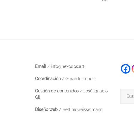
Navegación
de
entradas
Email
/
info@nexodos.art
Coordinación
/ Gerardo López
Gestión de contenidos
/ José Ignacio
Buscar
Gil
Diseño web
/ Bettina Geisselmann