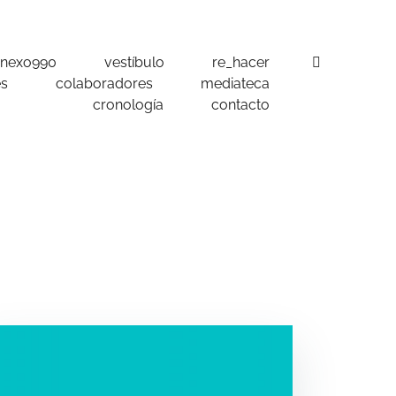
 nexo990
vestíbulo
re_hacer
es
colaboradores
mediateca
cronología
contacto