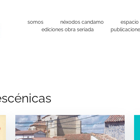
somos
néxodos candamo
espacio
ediciones obra seriada
publicacion
escénicas