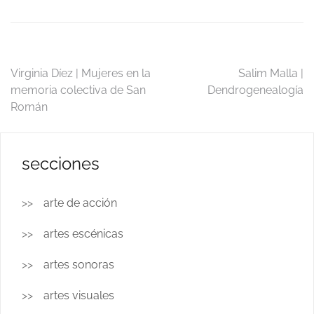
Navegación
Virginia Díez | Mujeres en la
Salim Malla |
memoria colectiva de San
Dendrogenealogía
de
Román
entradas
secciones
arte de acción
artes escénicas
artes sonoras
artes visuales