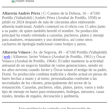
Alfarería Andrés Pérez
| C/ Camino de la Dehesa, 16 – 47160
Portillo (Valladolid) | Andrés Pérez (Arrabal de Portillo, 1958) se
jubiló en 2024 después de más de cincuenta años elaborando
alfarería tradicional. Andrés comenzó en el oficio con 15 años junto
a su padre, de quien también heredó el nombre. Su producción
principal ha estado orientada a cazuelas, pucheros, platos y menaje
para asadores, restaurantes y uso doméstico, así como otros
cacharros de tipología tradicional como botijos y jarros.
Alfarería Velasco
| Av. de Segovia, 49 – 47160 Portillo (Valladolid)
|
web
| Alfareros: Javier Velasco (Arrabal de Portillo, 1961) y Óscar
Velasco (Arrabal de Portillo, 1964) | El taller mantiene la actividad
artesanal de un negocio familiar de varias generaciones, siendo en
los años noventa cuando Javier y Óscar toman el testigo de su padre,
Domi. Su producción combina tradición y diseño actual en piezas de
barro hechas a mano y al torno, personalizadas conforme a las
necesidades de los clientes, principalmente del sector de la
restauración. Cazuelas, pucheros, ollas, platos, jarros, vasos y todo
tipo de menaje en barro para restaurantes, bodegas, mesones, casas
rurales, tiendas de regalos, decoración y jardinería.
Esta residencia ha contado con financiación de