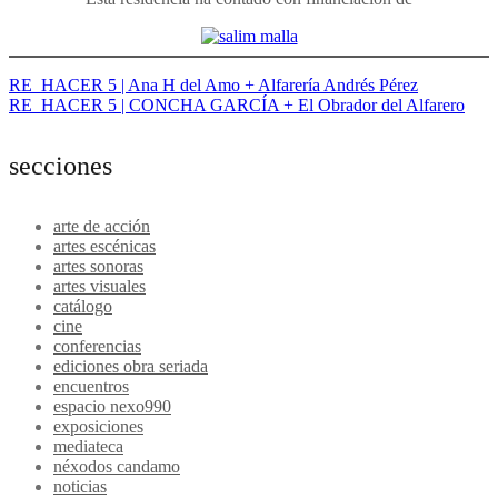
Navegación
RE_HACER 5 | Ana H del Amo + Alfarería Andrés Pérez
RE_HACER 5 | CONCHA GARCÍA + El Obrador del Alfarero
de
entradas
secciones
arte de acción
artes escénicas
artes sonoras
artes visuales
catálogo
cine
conferencias
ediciones obra seriada
encuentros
espacio nexo990
exposiciones
mediateca
néxodos candamo
noticias