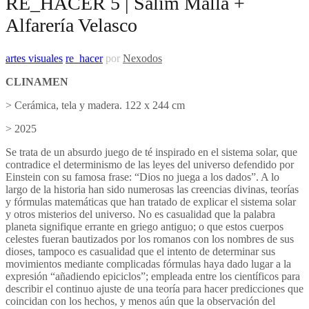
RE_HACER 5 | Salim Malla +
Alfarería Velasco
artes visuales
re_hacer
por
Nexodos
CLINAMEN
> Cerámica, tela y madera. 122 x 244 cm
> 2025
Se trata de un absurdo juego de té inspirado en el sistema solar, que
contradice el determinismo de las leyes del universo defendido por
Einstein con su famosa frase: “Dios no juega a los dados”. A lo
largo de la historia han sido numerosas las creencias divinas, teorías
y fórmulas matemáticas que han tratado de explicar el sistema solar
y otros misterios del universo. No es casualidad que la palabra
planeta signifique errante en griego antiguo; o que estos cuerpos
celestes fueran bautizados por los romanos con los nombres de sus
dioses, tampoco es casualidad que el intento de determinar sus
movimientos mediante complicadas fórmulas haya dado lugar a la
expresión “añadiendo epiciclos”; empleada entre los científicos para
describir el continuo ajuste de una teoría para hacer predicciones que
coincidan con los hechos, y menos aún que la observación del