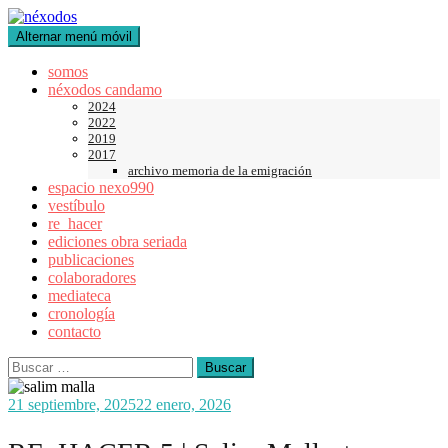
Saltar
al
Alternar menú móvil
contenido
somos
néxodos candamo
2024
2022
2019
2017
archivo memoria de la emigración
espacio nexo990
vestíbulo
re_hacer
ediciones obra seriada
publicaciones
colaboradores
mediateca
cronología
contacto
Buscar:
21 septiembre, 2025
22 enero, 2026