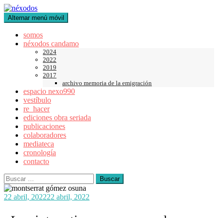
Saltar
al
Alternar menú móvil
contenido
somos
néxodos candamo
2024
2022
2019
2017
archivo memoria de la emigración
espacio nexo990
vestíbulo
re_hacer
ediciones obra seriada
publicaciones
colaboradores
mediateca
cronología
contacto
Buscar:
22 abril, 2022
22 abril, 2022