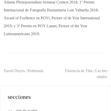
Atlanta Photojournalism Seminar Contest 2018; 1º Premio
Internacional de Fotografía Humanitaria Luis Valtueña 2018;
Award of Exellence en POYi, Picture of de Year International
2019; y 3º Premio en POY Latam, Picture of the Year
Latinoamericano 2019.
Navegación
David Duyos | Polimonía
Florencia de Titta | Las tres
edades
de
entradas
secciones
arte de acción