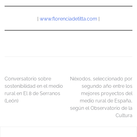
|
www.florenciadetitta.com
|
Navegación
Conversatorio sobre
Néxodos, seleccionado por
sostenibilidad en el medio
segundo año entre los
de
rural en El 8 de Serranos
mejores proyectos del
(León)
medio rural de España,
entradas
según el Observatorio de la
Cultura