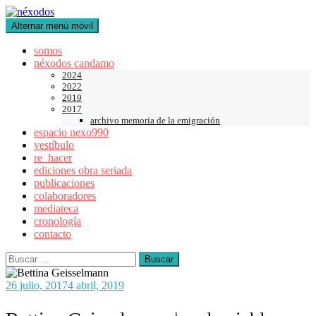
Saltar
al
Alternar menú móvil
contenido
somos
néxodos candamo
2024
2022
2019
2017
archivo memoria de la emigración
espacio nexo990
vestíbulo
re_hacer
ediciones obra seriada
publicaciones
colaboradores
mediateca
cronología
contacto
Buscar:
26 julio, 2017
4 abril, 2019