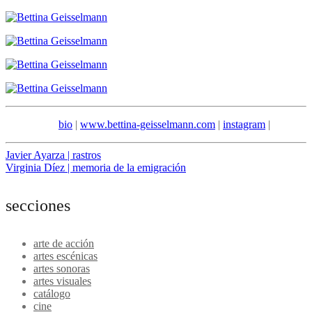
bio
|
www.bettina-geisselmann.com
|
instagram
|
Navegación
Javier Ayarza | rastros
Virginia Díez | memoria de la emigración
de
entradas
secciones
arte de acción
artes escénicas
artes sonoras
artes visuales
catálogo
cine