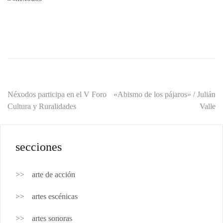
Navegación
Néxodos participa en el V Foro
«Abismo de los pájaros» / Julián
Cultura y Ruralidades
Valle
de
entradas
secciones
arte de acción
artes escénicas
artes sonoras