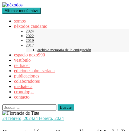
Saltar
al
Alternar menú móvil
contenido
somos
néxodos candamo
2024
2022
2019
2017
archivo memoria de la emigración
espacio nexo990
vestíbulo
re_hacer
ediciones obra seriada
publicaciones
colaboradores
mediateca
cronología
contacto
Buscar:
24 febrero, 2024
24 febrero, 2024