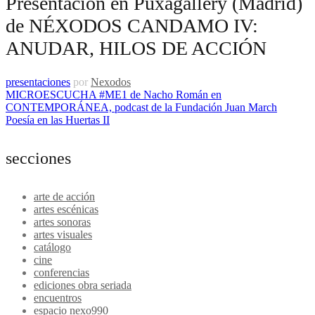
Presentación en Puxagallery (Madrid)
de NÉXODOS CANDAMO IV:
ANUDAR, HILOS DE ACCIÓN
presentaciones
por
Nexodos
Navegación
MICROESCUCHA #ME1 de Nacho Román en
CONTEMPORÁNEA, podcast de la Fundación Juan March
de
Poesía en las Huertas II
entradas
secciones
arte de acción
artes escénicas
artes sonoras
artes visuales
catálogo
cine
conferencias
ediciones obra seriada
encuentros
espacio nexo990