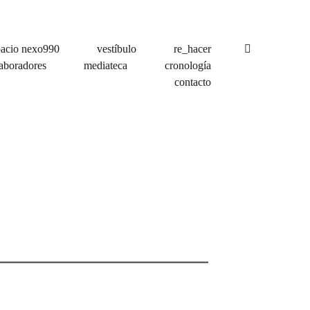
pacio nexo990
vestíbulo
re_hacer
aboradores
mediateca
cronología
contacto